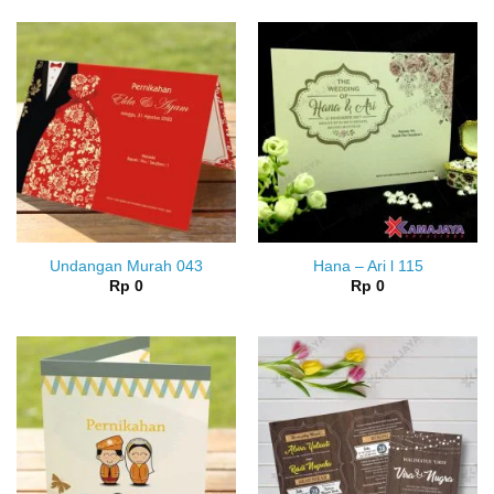
Undangan Murah 043
Hana – Ari l 115
Rp
0
Rp
0