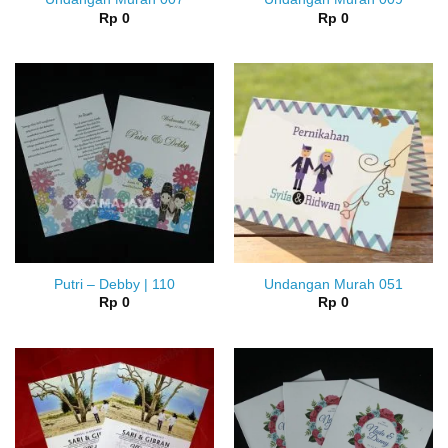
Rp
0
Rp
0
Putri – Debby | 110
Undangan Murah 051
Rp
0
Rp
0