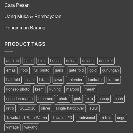
Cara Pesan
Uang Muka & Pembayaran
Pengiriman Barang
PRODUCT TAGS
amplop
batik
biru
bunga
coklat
colase
dongker
emas
foto
full photo
garis
gate fold
gold
gunungan
half fold
hijau
hitam
jawa
kalender
karikatur
kartun
konsep photo
krem
kuning
maroon
merah
ngunduh mantu
ornamen
photo
pink
pita
popup
putih
retro
SC12x18
silver
single hardcover
sulur
Tawakal #1 Satu Warna
Tawakal #3
tradisional
tri fold
ungu
vintage
wayang