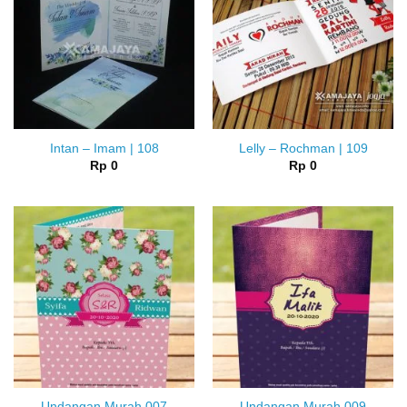
Intan – Imam | 108
Lelly – Rochman | 109
Rp
0
Rp
0
Undangan Murah 007
Undangan Murah 009