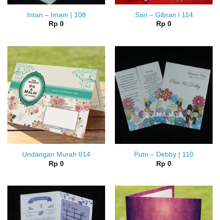
Intan – Imam | 108
Sari – Gibran l 114
Rp
0
Rp
0
Undangan Murah 014
Putri – Debby | 110
Rp
0
Rp
0