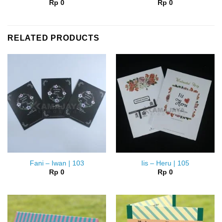
Rp
0
Rp
0
RELATED PRODUCTS
Fani – Iwan | 103
Iis – Heru | 105
Rp
0
Rp
0