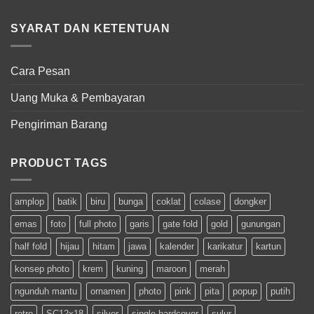
SYARAT DAN KETENTUAN
Cara Pesan
Uang Muka & Pembayaran
Pengiriman Barang
PRODUCT TAGS
amplop
batik
biru
bunga
coklat
colase
dongker
emas
foto
full photo
garis
gate fold
gold
gunungan
half fold
hijau
hitam
jawa
kalender
karikatur
kartun
konsep photo
krem
kuning
maroon
merah
ngunduh mantu
ornamen
photo
pink
pita
popup
putih
retro
SC12x18
silver
single hardcover
sulur