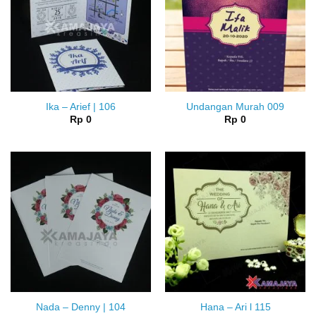
Ika – Arief | 106
Undangan Murah 009
Rp
0
Rp
0
Nada – Denny | 104
Hana – Ari l 115