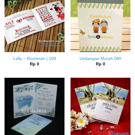
Lelly – Rochman | 109
Undangan Murah 080
Rp
0
Rp
0