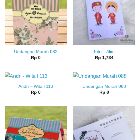
Undangan Murah 082
Fitri – Alim
Rp
0
Rp
1,734
Andri – Wita l 113
Undangan Murah 088
Rp
0
Rp
0