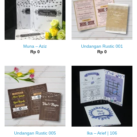
Muna – Aziz
Undangan Rustic 001
Rp
0
Rp
0
Undangan Rustic 005
Ika – Arief | 106