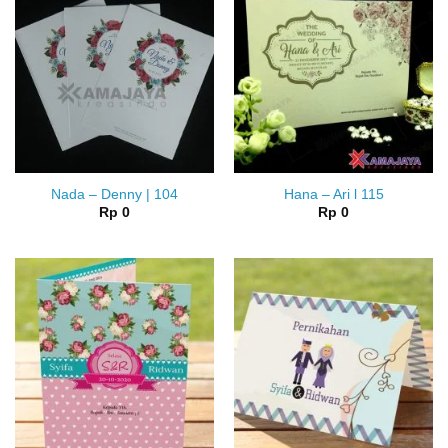
Nada – Denny | 104
Hana – Ari l 115
Rp
0
Rp
0