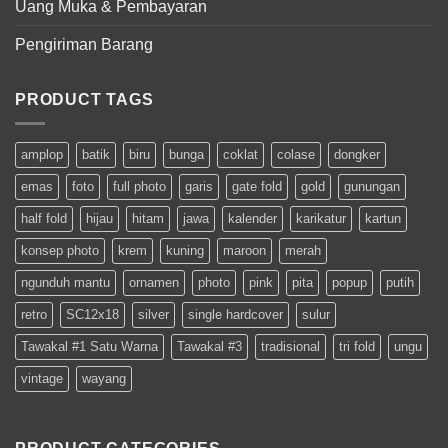
Uang Muka & Pembayaran
Pengiriman Barang
PRODUCT TAGS
amplop
batik
biru
bunga
coklat
colase
dongker
emas
foto
full photo
garis
gate fold
gold
gunungan
half fold
hijau
hitam
jawa
kalender
karikatur
kartun
konsep photo
krem
kuning
maroon
merah
ngunduh mantu
ornamen
photo
pink
pita
popup
putih
retro
SC12x18
silver
single hardcover
sulur
Tawakal #1 Satu Warna
Tawakal #3
tradisional
tri fold
ungu
vintage
wayang