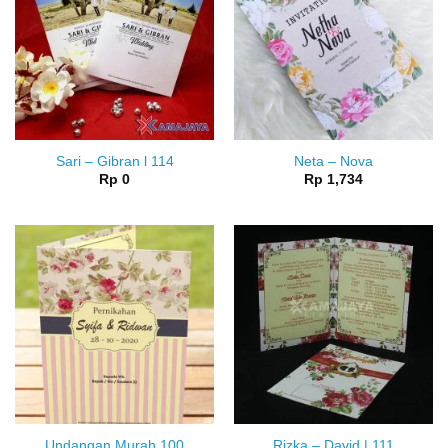
Sari – Gibran l 114
Neta – Nova
Rp
0
Rp
1,734
Undangan Murah 100
Rizka – David | 111