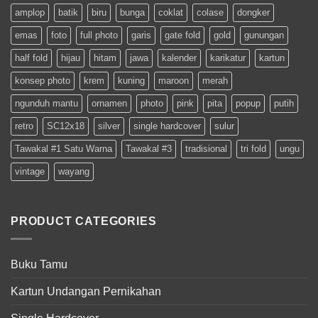
amplop
batik
biru
bunga
coklat
colase
dongker
emas
foto
full photo
garis
gate fold
gold
gunungan
half fold
hijau
hitam
jawa
kalender
karikatur
kartun
konsep photo
krem
kuning
maroon
merah
ngunduh mantu
ornamen
photo
pink
pita
popup
putih
retro
SC12x18
silver
single hardcover
sulur
Tawakal #1 Satu Warna
Tawakal #3
tradisional
tri fold
ungu
vintage
wayang
PRODUCT CATEGORIES
Buku Tamu
Kartun Undangan Pernikahan