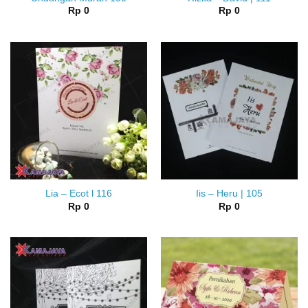
Rp
0
Rp
0
Lia – Ecot l 116
Iis – Heru | 105
Rp
0
Rp
0